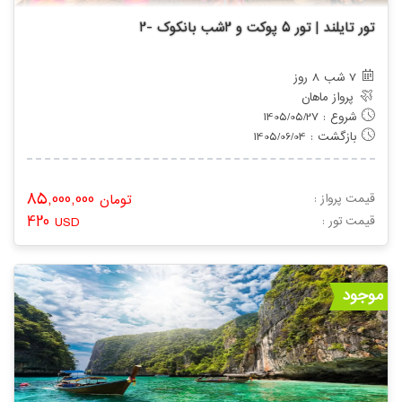
تور تایلند | تور 5 پوکت و 2شب بانکوک -2
7 شب 8 روز
پرواز ماهان
شروع : 1405/05/27
بازگشت : 1405/06/04
85,000,000
قیمت پرواز :
تومان
420
: قیمت تور
USD
موجود