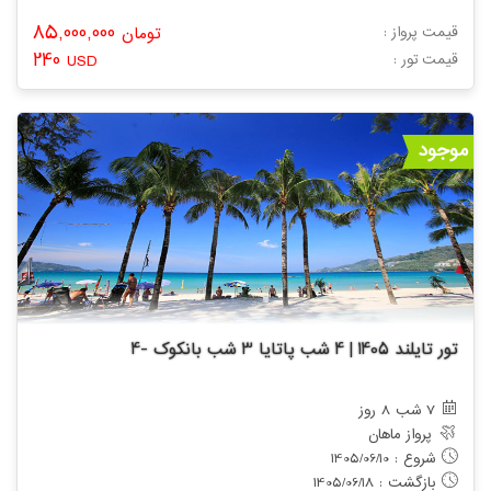
85,000,000
قیمت پرواز :
تومان
240
: قیمت تور
USD
موجود
تور تایلند 1405 | 4 شب پاتایا 3 شب بانکوک -4
7 شب 8 روز
پرواز ماهان
شروع : 1405/06/10
بازگشت : 1405/06/18