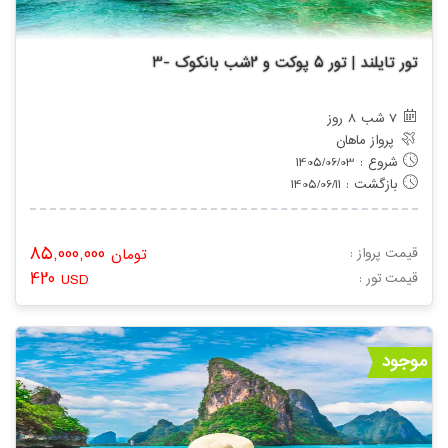
تور تایلند | تور 5 پوکت و 2شب بانکوک -3
7 شب 8 روز
پرواز ماهان
شروع : 1405/06/03
بازگشت : 1405/06/11
85,000,000
قیمت پرواز :
تومان
420
: قیمت تور
USD
موجود