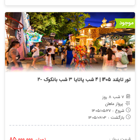
موجود
تور تایلند 1405 | 4 شب پاتایا 3 شب بانکوک -2
7 شب 8 روز
پرواز ماهان
شروع : 1405/05/27
بازگشت : 1405/06/04
85,000,000
قیمت پرواز :