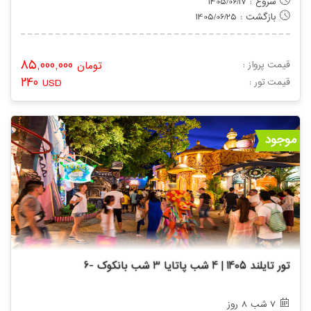
شروع : 1405/06/17
بازگشت : 1405/06/25
85,000,000
قیمت پرواز :
تومان
240
: قیمت تور
USD
موجود
تور تایلند 1405 | 4 شب پاتایا 3 شب بانکوک -6
7 شب 8 روز