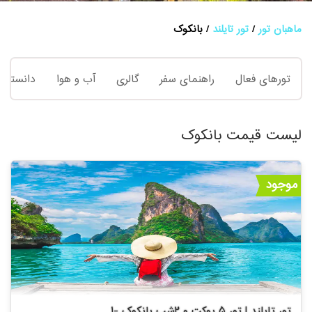
ماهبان تور
تور تایلند
بانکوک
تورهای فعال
راهنمای سفر
گالری
آب و هوا
دانستنی 
لیست قیمت بانکوک
موجود
تور تایلند | تور 5 پوکت و 2شب بانکوک -1