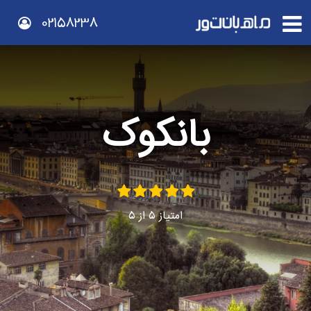
02158238
بانکوک
امتیاز
5
از
5