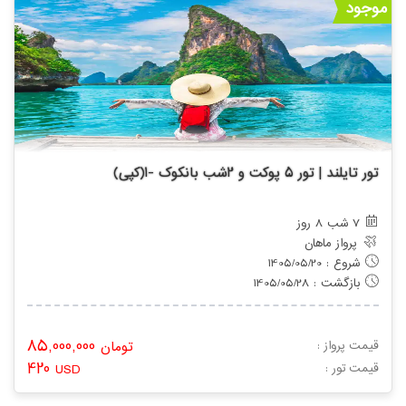
موجود
تور تایلند | تور 5 پوکت و 2شب بانکوک -1(کپی)
7 شب 8 روز
پرواز ماهان
شروع : 1405/05/20
بازگشت : 1405/05/28
85,000,000
قیمت پرواز :
تومان
420
: قیمت تور
USD