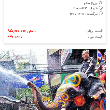
پرواز ماهان
شروع : 1405/06/24
بازگشت : 1405/07/01
85,000,000
قیمت پرواز :
تومان
240
: قیمت تور
USD