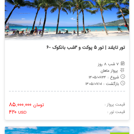
تور تایلند | تور 5 پوکت و 2شب بانکوک -6
7 شب 8 روز
پرواز ماهان
شروع : 1405/06/24
بازگشت : 1405/07/01
85,000,000
قیمت پرواز :
تومان
420
: قیمت تور
USD