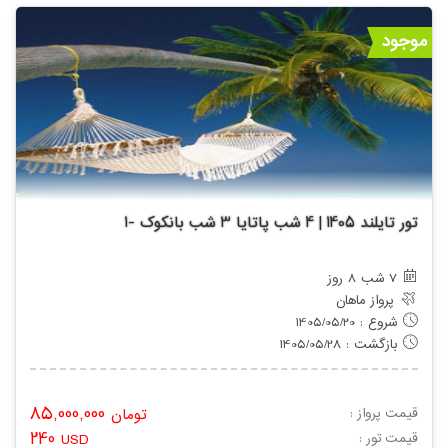
موجود
تور تایلند 1405 | 4 شب پاتایا 3 شب بانکوک -1
7 شب 8 روز
پرواز ماهان
شروع : 1405/05/20
بازگشت : 1405/05/28
85,000,000
قیمت پرواز :
تومان
240
: قیمت تور
USD