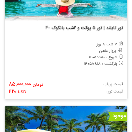
تور تایلند | تور 5 پوکت و 2شب بانکوک -4
7 شب 8 روز
پرواز ماهان
شروع : 1405/06/10
بازگشت : 1405/06/18
85,000,000
قیمت پرواز :
تومان
420
: قیمت تور
USD
موجود