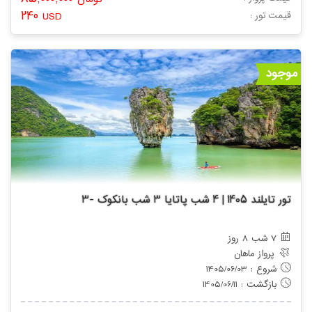
تومان
240
: قیمت تور
USD
موجود
تور تایلند 1405 | 4 شب پاتایا 3 شب بانکوک -3
7 شب 8 روز
پرواز ماهان
شروع : 1405/06/03
بازگشت : 1405/06/11