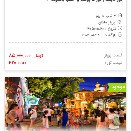
7 شب 8 روز
پرواز ماهان
شروع : 1405/05/20
بازگشت : 1405/05/28
85,000,000
قیمت پرواز :
تومان
420
: قیمت تور
USD
موجود