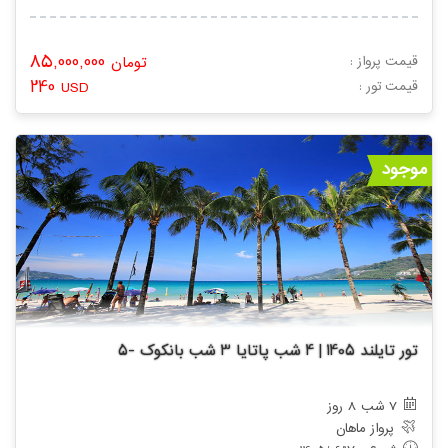
85,000,000
قیمت پرواز :
تومان
240
: قیمت تور
USD
موجود
تور تایلند 1405 | 4 شب پاتایا 3 شب بانکوک -5
7 شب 8 روز
پرواز ماهان