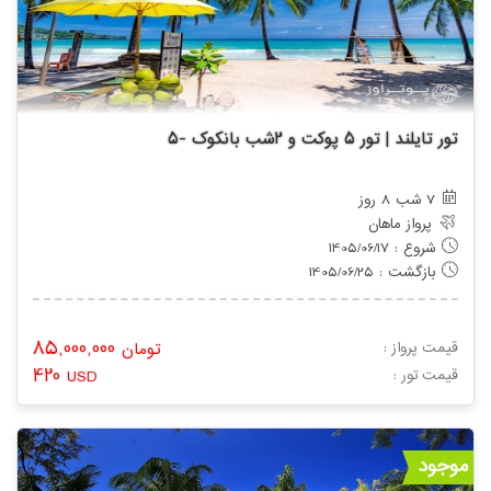
تور تایلند | تور 5 پوکت و 2شب بانکوک -5
7 شب 8 روز
پرواز ماهان
شروع : 1405/06/17
بازگشت : 1405/06/25
85,000,000
قیمت پرواز :
تومان
420
: قیمت تور
USD
موجود