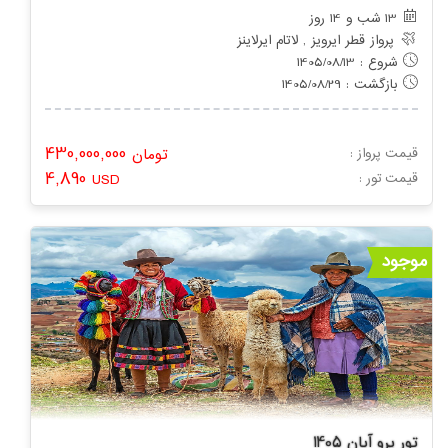
13 شب و 14 روز
پرواز قطر ایرویز , لاتام ایرلاینز
شروع : 1405/08/13
بازگشت : 1405/08/29
430,000,000
قیمت پرواز :
تومان
4,890
: قیمت تور
USD
موجود
تور پرو آبان 1405