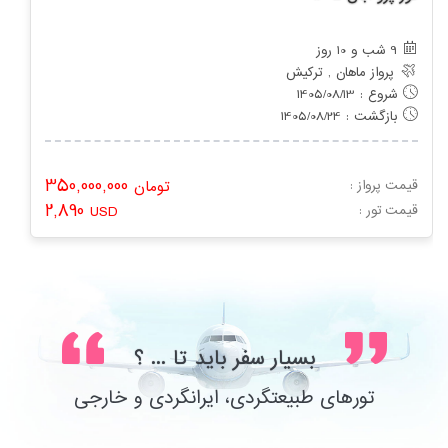
9 شب و 10 روز
پرواز ماهان , ترکیش
شروع : 1405/08/13
بازگشت : 1405/08/24
350,000,000
قیمت پرواز :
تومان
2,890
: قیمت تور
USD
بسیار سفر باید تا ... ؟
تورهای طبیعتگردی، ایرانگردی و خارجی