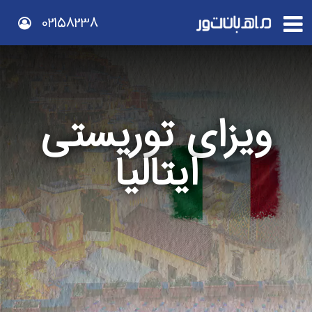
02158238
ویزای توریستی
ایتالیا