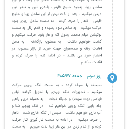
صبحانه را صرف کرده - به سمت ساحل تبن رفته - از این
ساحل زیبا، پنجره خلیج فارس، بلندی تبن و بندر تبن
دیدن میکنیم - بعد از لذت بردن از این ساحل زیبا و خلیج
فارس - ناهار را صرف کرده - به سمت ساحل زیبای بنود
حرکت میکنیم - به ساحل بنود رسیده و قدم زنان به سمت
لوکیشن فیلم محمد رسول الله و غار بنود حرکت میکنیم و
گشت خواهیم داشت - به عسلویه بازگشته - به محل
اقامت رفته و همسفران جهت خرید از بازار عسلویه در
اختیار خود می باشند - در ادامه شام را صرف کرده و
اقامت میکنیم
روز سوم - جمعه 1405/1/7
صبحانه را صرف کرده - به سمت تنگ بوچیر حرکت
میکنیم - تجهیزات تنگه نوردی را تحویل گرفته: لباس
غواصی (وت سوت) و جلیقه نجات - به همراه مربی راهی
چله پایین تنگ بوچیر خواهیم شد - در تنگ بوچیر شنا و
آب بازی خواهیم داشت - سپس از تنگه خارج شده - ناهار
را صرف میکنیم - در ادامه به سمت غار گیری کنار حرکت
کرده و از قدم زدن در این غار زیبا لذت میبریم - به سمت