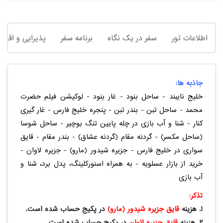
اطلاعات تور
سفر در یک نگاه
برنامه سفر
پذیرایی و اقام
جاذبه ها:
خلیج نایبند - ساحل بنود - غار بنود - لوکیشن فیلم حضرت
محمد - ساحل تبن - بندر تبن - پنجره خلیج فارس - غار گیری
کنار - شنا و آب بازی در چله پایین تنگ بوچیر - ساحل شوسا
(ساحل مکسر) - گردنه مقام (گردنه عشاق) - بندر مقام - قایق
سواری در خلیج فارس - جزیره شیدور (مارو) - جزیره لاوان -
خرید از بازار عسلویه - به همراه اسنورکلینگ، پدل برد، شنا و
آب بازی
تذکر:
1. هزینه
قایق جزیره شیدور (مارو)
در پکیج حساب شده است.
2. هزینه
قایق جزیره لاوان
در پکیج حساب شده است.