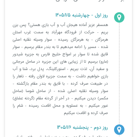
روز اول - چهارشنبه 1405/1/5
همسفر عزیز آماده هیجان آب و آب بازی هستی؟ پس بزن
بریم - حرکت از فرودگاه مهرآباد به سمت غرب استان
هرمزگان - به هرمزگان رسیده - سوار وسیله نقلیه اصلی
شده - مسیر را ادامه میدهیم تا به بندر مقام برسیم - سوار
قایق شده تا سوار بر امواج خلیج فارس به جزیره شیدور
(مارو) برسیم تا از زیبایی های این جزیره در ساحل مرجانی
و سفید آن، لذت ببریم - اسنورکلینگ، پدل برد، شنا و آب
بازی خواهیم داشت - به سمت جزیره لاوان رفته - ناهار را
در طبیعت صرف کرده - با قایق به بندر مقام بازگشته -
سوار وسیله نقلیه اصلی شده - از ساحل شوسا (ساحل
مکسر) دیدن میکنیم - در آخر از گردنه مقام (گردنه عشاق)
عبور میکنیم - به عسلویه و محل اقامت رسیده - شام را
صرف کرده و اقامت میکنیم
روز دوم - پنجشنبه 1405/1/6