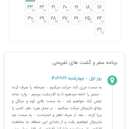
23
22
21
20
19
18
17
14
13
12
11
10
9
8
30
29
28
27
26
25
24
21
20
19
18
17
16
15
31
22
برنامه سفر و گشت های تفریحی
روز اول - چهارشنبه 1404/6/19
به سمت مرزن آباد حرکت میکنیم - صبحانه را صرف کرده
- مسیر را ادامه میدهیم تا به کلاردشت برسیم - وارد جاده
عباس آباد خواهیم شد - به سمت بالای کوه و جنگل و
ییلاق مازیچال حرکت میکنیم - در محل مورد نظر، کمپ را
برپا کرده - بعد از صرف ناهار و استراحت - به سمت تپه
مازیچال خواهیم رفت و از بلندای این منطقه، به مشاهده