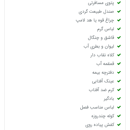
پتوی مسافرتی
صندل طبیعت گردی
چراغ قوه یا هد لامپ
لباس گرم
قاشق و چنگال
لیوان و بطری آب
کلاه نقاب دار
قمقمه آب
دفترچه بیمه
عینک آفتابی
کرم ضد آفتاب
بادگیر
لباس مناسب فصل
کوله چندروزه
کفش پیاده روی