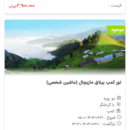
قیمت :
2,900,000
تومان
موجود
تور کمپ ییلاق مازیچال (ماشین شخصی)
دو روزه
با گردشگر
کمپ
شروع : 1404/06/19 05:00
بازگشت : 1404/06/20 23:30