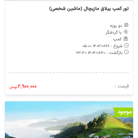
تور کمپ ییلاق مازیچال (ماشین شخصی)
دو روزه
با گردشگر
کمپ
شروع : 1404/06/19 05:00
بازگشت : 1404/06/20 23:30
قیمت :
2,900,000
تومان
موجود