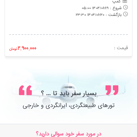
کمپ
شروع : 1404/06/19 05:00
بازگشت : 1404/06/20 23:30
قیمت :
2,900,000
تومان
بسیار سفر باید تا ... ؟
تورهای طبیعتگردی، ایرانگردی و خارجی
در مورد سفر خود سوالی دارید؟