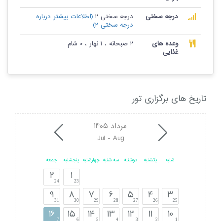
درجه سختی
درجه سختی 2
(اطلاعات بیشتر درباره
درجه سختی 2)
وعده های
2 صبحانه ، 1 نهار ، 0 شام
غذایی
تاریخ های برگزاری تور
مرداد 1405
Jul - Aug
شنبه
یکشنبه
دوشنبه
سه شنبه
چهارشنبه
پنجشنبه
جمعه
2
1
24
23
9
8
7
6
5
4
3
31
30
29
28
27
26
25
16
15
14
13
12
11
10
7
6
5
4
3
2
1