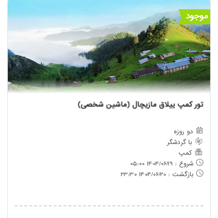
موجود
تور کمپ ییلاق مازیچال (ماشین شخصی)
دو روزه
با گردشگر
کمپ
شروع : 1404/06/19 05:00
بازگشت : 1404/06/20 23:30