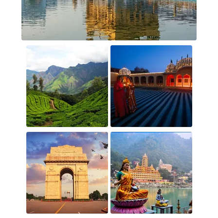
پونه، کانپور، سورات و کلکته اشاره کرد.
هند دومین کشور
پرجمعیت و هفتمین کشور پهناور جهان است. راجستان،
بزرگترین ایالت هند است که در شمال غربی این کشور واقع
شده است. پرجمعیت ترین شهر هند، بندر بمبئی است که
نزدیک به 14 میلیون نفر جمعیت دارد.
برای دریافت اطلاعات بیشتر در مورد
ویزای توریستی هند
کلیک کنید
اولین تمدن در هند به 3000 سال قبل از میلاد مسیح می
رسد. زبان فارسی در دوره غزنویان وارد هند شد و طی 800
سال حکومت ایرانیان و ترکان فارسی زبان بر هند، این کشور
از فرهنگ ایران و زبان فارسی تأثیر زیادی پذیرفته
است.
حکومت هند جمهوری فدرال سوسیالیستی است و به
آن لقب بزرگترین دموکراسی جهان را داده اند و نخست وزیر
بالاترین مقام اجرایی کشور شمرده می شود. هند عضوی از
ناظر پیمان امنیتی سازمان همکاری شانگهای می‌باشد.
مثلث طلایی هند پرطرفدارین تور هند در سراسر دنیا می
باشد و شامل شهرهای دهلی نو، جیپور و آگرا می شود. این
سه شهر به شکل مثلث در شمال غربی کشور هند واقع شده