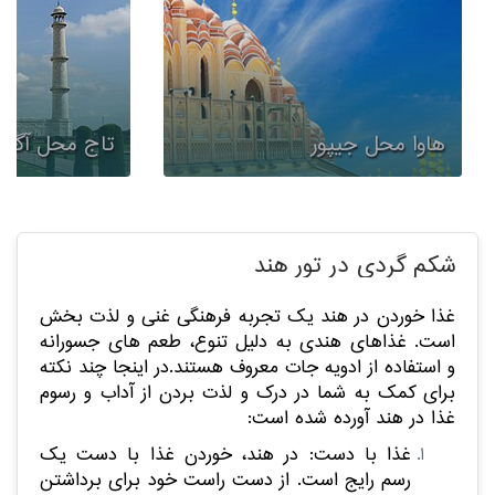
کشمیر: این منطقه کوهستانی زیبا به "بهشت روی زمین"
که در سفر ۲ شبه به دهلی و کشمیر می‌توانید داشته باشید،
معروف است.
پرداخته‌ایم.
کلاگهات: این جزایر گرمسیری در سواحل هند غربی واقع
شده اند و به خاطر سواحل زیبا و غواصی معروف هستند.
سفر شما به کشمیر ۲ شب اقامت در دهلی جذاب است.
دهلی، پایتخت هند، با تاریخچه و فرهنگ غنی خود، بهترین
اینها تنها تعدادی از دیدنی های معروف و برتر هند
فرصت را برای آشنایی با جاذبه‌های فرهنگی و تاریخی این
هستند. جاذبه های عالی دیگری نیز در سراسر این کشور
هاوا محل جیپور
تاج محل آگرا
کشور است.
وجود دارد، بنابراین حتماً قبل از سفر خود تحقیقات خود
را انجام دهید.
قیمت تور هند 1404
شکم گردی در تور هند
غذا خوردن در هند یک تجربه فرهنگی غنی و لذت بخش
است. غذاهای هندی به دلیل تنوع، طعم های جسورانه
و استفاده از ادویه جات معروف هستند.
در اینجا چند نکته
برای کمک به شما در درک و لذت بردن از آداب و رسوم
غذا در هند آورده شده است:
غذا با دست: در هند، خوردن غذا با دست یک
رسم رایج است. از دست راست خود برای برداشتن