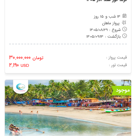
14 شب و 15 روز
پرواز ماهان
شروع : 1405/08/29
بازگشت : 1405/09/14
30,000,000
قیمت پرواز :
تومان
2,190
: قیمت تور
USD
موجود