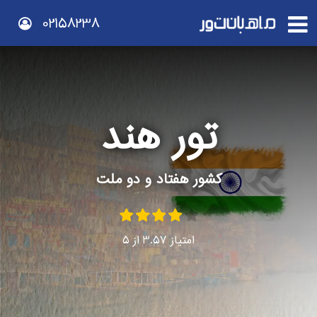
02158238
تور هند
کشور هفتاد و دو ملت
امتیاز
3.57
از
5