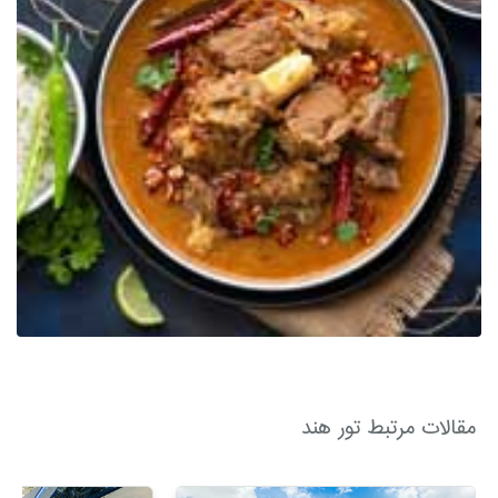
الکترونیک اخذ شده
باشد، باید کپی ویزای الکترونیک یا مهر ورود و خروج
ارائه شود.
مسافرین موظف هستند در زمان تعیین شده، برای
انگشت‌نگاری در کارگزاری سفارت هند حاضر شوند.
ویزای هند به صورت برچسب می باشد.
شرایط ویزای هند:
مدت اعتبار ویزا: 3 ماه
مدت اقامت: 1 ماه
نوع ورود: یک بار ورود (سینگل).
نوع ویزا: لیبل (برچسب) می باشد.
مقالات مرتبط تور هند