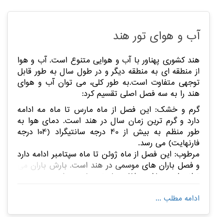
اند. مثلث طلایی انواع جاذبه های طبیعی، فرهنگی و تاریخی
متفاوت را در خود جای داده است و پربازدیدترین منطقه
هند محسوب می شود.
آب و هوای تور هند
موقعیت:
جنوب قاره آسیا
پایتخت:
دهلی نو
هند کشوری پهناور با آب و هوایی متنوع است. آب و هوا
از منطقه ای به منطقه دیگر و در طول سال به طور قابل
زبان:
هندی
توجهی متفاوت است.
به طور کلی، می توان آب و هوای
ساعت محلی:
2 ساعت جلوتر از ایران
هند را به سه فصل اصلی تقسیم کرد:
وسعت:
3,287,000 کیلومتر مربع
گرم و خشک: این فصل از ماه مارس تا ماه مه ادامه
دارد و گرم ترین زمان سال در هند است. دمای هوا به
جمعیت:
یک میلیارد و 300 میلیون نفر
طور منظم به بیش از 40 درجه سانتیگراد (104 درجه
هند از سمت شمال غربی با کشور پاکستان؛ از سمت شمال با
فارنهایت) می رسد.
کشور های چین، بوتان، نپال و تبت؛ از سمت شمال شرقی با
مرطوب: این فصل از ماه ژوئن تا ماه سپتامبر ادامه دارد
کشورهای برمه و بنگلادش همسایه است و با خلیج
و فصل باران های موسمی در هند است. بارش باران می
بنگال،دریای عمان و اقیانوس هند مرز آبی دارد.
تواند شدید باشد و اغلب باعث سیل می شود.
شهرهای مهم گردشگری تور هند:
جیپور، دهلی، بمبئی، بنارس،
خنک و خشک: این فصل از ماه اکتبر تا فوریه ادامه دارد
آگرا، اودایپور،کلکته.
ادامه مطلب ...
و خنک ترین زمان سال در هند است. دمای هوا به طور
معمول بین 10 تا 25 درجه سانتیگراد (50 تا 77 درجه