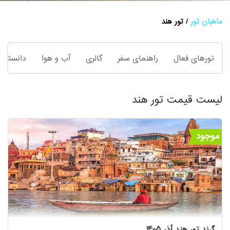
ماهبان تور
تور هند
تورهای فعال
راهنمای سفر
گالری
آب و هوا
دانستنی 
لیست قیمت تور هند
موجود
گرند تور هند آذر 1405