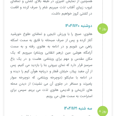
همچنین از نمایش آشپزی در طبقه بالای کشتی و تماشای
غروب زیبای آفتاب لذت میبریم. شام را صرف کرده و اقامت
در کشتی کروز خواهیم داشت.
دوشنبه 1404/11/20
روز 7
هانوی: صبح را با ورزش تایچی و تماشای طلوع خورشید
آغاز کرده و پس از صرف صبحانه با قایق به سمت اسکله
راهی می شویم و در ادامه به هانوی رفته و به سمت
آرامگاه هوشی مین (رهبر انقلابی ویتنام) میرویم که یک
مکان مقدس و مهم برای ویتنامی هاست و در یک باغ
سرسبز قرار دارد که نمای بیرونی بنا را بازدید می کنیم. پس
از آن معبد پیلار، خیابان قطار و دریاچه هوآن کیم را دیده و
در ادامه با سایکلو (دوچرخه ویتنامی که دوچرخه سوار
پامیزند و مسافر در جلوی آن می نشیند) از دیدن محله
های تاریخی و قدیمی هانوی لذت می بریم. سپس برای
استراحت به سمت هتل می رویم.
سه شنبه 1404/11/21
روز 8