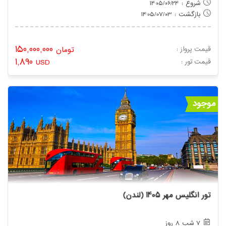
شروع : 1405/06/24
بازگشت : 1405/07/03
150,000,000
قیمت پرواز :
تومان
1,890
: قیمت تور
USD
موجود
تور انگلیس مهر 1405 (لندن)
7 شب 8 روز