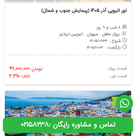
تور اتیوپی آذر 1405 (پیمایش جنوب و شمال)
8 شب و 9 روز
پرواز ماهان , سپهران , اتیوپین ایرلاینز
شروع : 1405/09/24
بازگشت : 1405/10/04
99,000,000
قیمت پرواز :
تومان
2,290
: قیمت تور
USD
موجود
: تماس و مشاوره رایگان
02158238