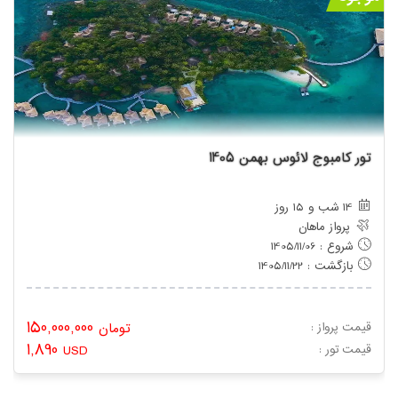
تور کامبوج لائوس بهمن 1405
14 شب و 15 روز
پرواز ماهان
شروع : 1405/11/06
بازگشت : 1405/11/22
150,000,000
قیمت پرواز :
تومان
1,890
: قیمت تور
USD