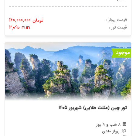
160,000,000
قیمت پرواز :
تومان
2,090
: قیمت تور
EUR
موجود
تور چین (مثلث طلایی) شهریور 1405
8 شب و 9 روز
پرواز ماهان