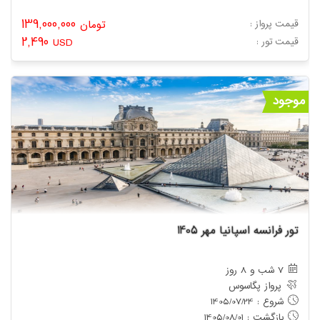
139,000,000
قیمت پرواز :
تومان
2,490
: قیمت تور
USD
موجود
تور فرانسه اسپانیا مهر 1405
7 شب و 8 روز
پرواز پگاسوس
شروع : 1405/07/24
بازگشت : 1405/08/01