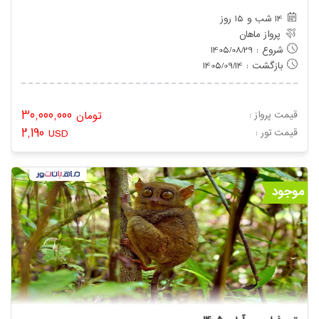
14 شب و 15 روز
پرواز ماهان
شروع : 1405/08/29
بازگشت : 1405/09/14
30,000,000
قیمت پرواز :
تومان
2,190
: قیمت تور
USD
موجود