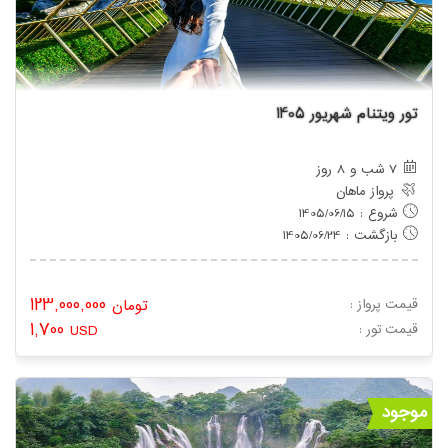
تور ویتنام شهریور 1405
7 شب و 8 روز
پرواز ماهان
شروع : 1405/06/15
بازگشت : 1405/06/24
123,000,000
قیمت پرواز :
تومان
1,700
: قیمت تور
USD
موجود