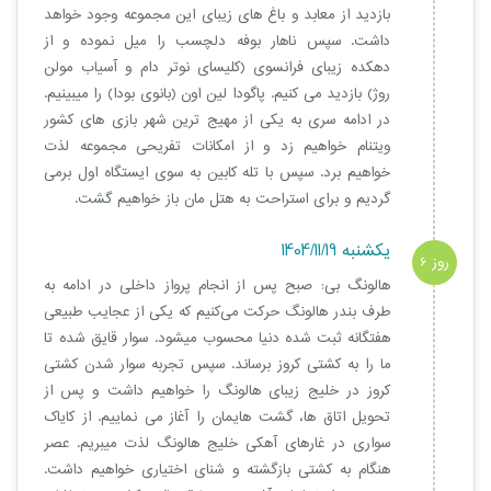
بازدید از معابد و باغ های زیبای این مجموعه وجود خواهد
داشت. سپس ناهار بوفه دلچسب را میل نموده و از
دهکده زیبای فرانسوی (کلیسای نوتر دام و آسیاب مولن
روژ) بازدید می کنیم. پاگودا لین اون (بانوی بودا) را میبینیم.
در ادامه سری به یکی از مهیج ترین شهر بازی های کشور
ویتنام خواهیم زد و از امکانات تفریحی مجموعه لذت
خواهیم برد. سپس با تله کابین به سوی ایستگاه اول برمی
گردیم و برای استراحت به هتل مان باز خواهیم گشت.
یکشنبه 1404/11/19
روز 6
هالونگ بی: صبح پس از انجام پرواز داخلی در ادامه به
طرف بندر هالونگ حرکت می‌کنیم که یکی از عجایب طبیعی
هفتگانه ثبت شده دنیا محسوب میشود. سوار قایق شده تا
ما را به کشتی کروز برساند. سپس تجربه سوار شدن کشتی
کروز در خلیج زیبای هالونگ را خواهیم داشت و پس از
تحویل اتاق ها، گشت هایمان را آغاز می نماییم. از کایاک
سواری در غارهای آهکی خلیج هالونگ لذت میبریم. عصر
هنگام به کشتی بازگشته و شنای اختیاری خواهیم داشت.