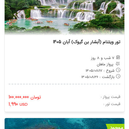
تور ویتنام (آبشار بن گیوک) آبان 1405
7 شب و 8 روز
پرواز ماهان
شروع : 1405/08/17
بازگشت : 1405/08/26
100,000,000
قیمت پرواز :
تومان
1,990
: قیمت تور
USD
موجود