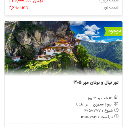
340,000,000
قیمت پرواز :
تومان
2,690
: قیمت تور
USD
موجود
تور نپال و بوتان مهر 1405
13 شب و 14 روز
پرواز سپهران , ایر ایندیا
شروع : 1405/07/07
بازگشت : 1405/07/21