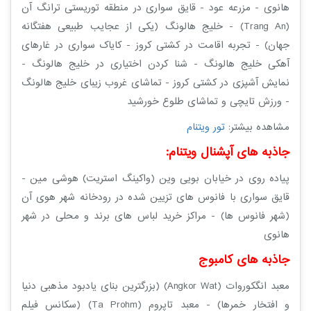
هانوی - مزرعه عود - قایق سواری در منطقه توریستی ترانگ آن
(Trang An) - خلیج هالونگ (یکی از عجایب طبیعی هفتگانه
جهان) - تجربه اقامت در کشتی کروز - کایاک سواری در غارهای
آهکی خلیج هالونگ - شنا کردن اختیاری در خلیج هالونگ -
نمایش آشپزی در کشتی کروز - تماشای غروب زیبای خلیج هالونگ
- ورزش تایچی و تماشای طلوع خورشید
مشاهده بیشتر:
تور ویتنام
جاذبه های آپشنال ویتنام:
پیاده روی در خیابان بویی وین (واکینگ استریت) هوشی مین -
قایق سواری با فانوس های تزیین شده در رودخانه شهر هوی آن
(شهر فانوس ها) - مراکز خرید لباس های برند و محلی در شهر
هانوی
جاذبه های کامبوج
معبد انگکوروات (Angkor Wat) (بزرگترین بنای یادبود مذهبی دنیا
و افتخار خمرها) - معبد تاپروم (Ta Prohm) (سکانس فیلم