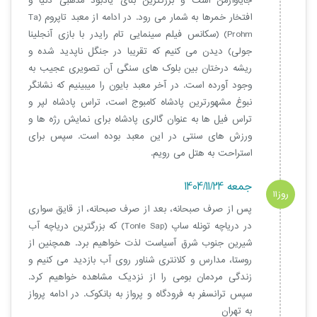
جایاوارمن است و بزرگترین بنای یادبود مذهبی دنیا و
افتخار خمرها به شمار می رود. در ادامه از معبد تاپروم (Ta
Prohm) (سکانس فیلم سینمایی تام رایدر با بازی آنجلینا
جولی) دیدن می کنیم که تقریباً در جنگل ناپدید شده و
ریشه درختان بین بلوک های سنگی آن تصویری عجیب به
وجود آورده است. در آخر معبد بایون را میبینیم که نشانگر
نبوغ مشهورترین پادشاه کامبوج است، تراس پادشاه لپر و
تراس فیل ها به عنوان گالری پادشاه برای نمایش رژه ها و
ورزش های سنتی در این معبد بوده است. سپس برای
استراحت به هتل می رویم.
جمعه 1404/11/24
روز11
پس از صرف صبحانه، بعد از صرف صبحانه، از قایق سواری
در دریاچه تونله ساپ (Tonle Sap) که بزرگترین دریاچه آب
شیرین جنوب شرق آسیاست لذت خواهیم برد. همچنین از
روستا، مدارس و کلانتری شناور روی آب بازدید می کنیم و
زندگی مردمان بومی را از نزدیک مشاهده خواهیم کرد.
سپس ترانسفر به فرودگاه و پرواز به بانکوک. در ادامه پرواز
به تهران