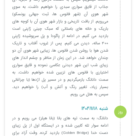
جذاب از قایق سواری سبدی را خواهیم داشت. به سوی
شهر هوی آن (شهر فانوس ها، ثبت جهانی یونسکو)
می‌رویم. از بافت تاریخی و بازار شهر هوی آن با کوچه های
باریک و خانه های باستانی که سبک چینی ژاپنی است
بازدید می کنیم. در ادامه از پاگودا و پل سرپوشیده ژاپنی
400 ساله، دیدن می کنیم. پس از غروب آفتاب و تاریک
شدن هوا با روشن شدن فانوس ها، زیبایی شهر هوی آن دو
چندان خواهد شد. در این زمان از مناظر و چشم انداز های
زیبای شب این شهر دیدنی عکاسی نموده و قایق سواری
اختیاری با فانوس های تزیین شده خواهیم داشت. به
سمت دانانگ بازمیگردیم و در مسیر پل اژدها (با چراغانی
بسیار زیاد، تغییر رنگ و آتش و آب) را خواهیم دید.
سپس به هتل می رویم.
شنبه 1404/11/18
روز
دانانگ: به سمت تپه های بانا (بانا هیلز) می رویم و در
5
ادامه سوار تله کابین شده و در ایستگاه اول از پل زیبای
دست خدا (Golden Bridge) بازدید کرده. وقت آزاد برای