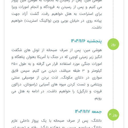
هوشی مین: پس از رسیدن به بانکوک به هوشی مین پرواز
می کنیم و پس از رسیدن به فرودگاه و انجام امورات ویزا
برای استراحت به هتل خواهیم رفت. گشت آزاد جهت
پیاده روی در خیابان بویی وین (واکینگ استریت) خواهیم
داشت.
پنجشنبه 1404/11/16
روز
هوشی مین: پس از صرف صبحانه از تونل های شگفت
3
انگیز زیر زمینی کوچی که در جنگ با آمریکا بعنوان پناهگاه و
امورات جنگی مورد استفاده قرار می گرفته و به طول 250
کیلومتر و 3 طبقه میباشد، دیدن می کنیم. سپس قایق
سواری در دلتای مکونگ، لذت بردن از موسیقی سنتی
ویتنامی و تست کردن میوه های آسیایی (رامبوتان، دراکون
فروت و نارگیل) را خواهیم داشت. در ادامه به هتل می
رویم.
جمعه 1404/11/17
روز 4
دانانگ: پس از صرف صبحانه با یک پرواز داخلی عازم
دانانگ میشویم. سپس به دهکده نارگیل رفته و تجربه ای