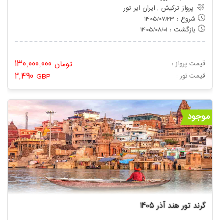
پرواز ترکیش , ایران ایر تور
شروع : 1405/07/23
بازگشت : 1405/08/01
130,000,000
قیمت پرواز :
تومان
2,490
: قیمت تور
GBP
موجود
گرند تور هند آذر 1405