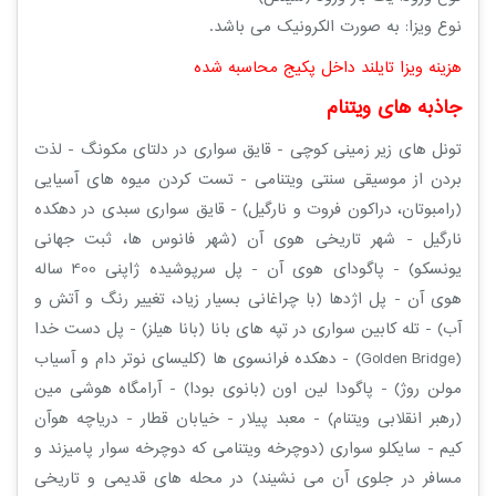
نوع ویزا: به صورت الکرونیک می باشد.
هزینه ویزا تایلند داخل پکیج محاسبه شده
جاذبه های
ویتنام
تونل های زیر زمینی کوچی - قایق سواری در دلتای مکونگ - لذت
بردن از موسیقی سنتی ویتنامی - تست کردن میوه های آسیایی
(رامبوتان، دراکون فروت و نارگیل) - قایق سواری سبدی در دهکده
نارگیل - شهر تاریخی هوی آن (شهر فانوس ها، ثبت جهانی
یونسکو) - پاگودای هوی آن - پل سرپوشیده ژاپنی 400 ساله
هوی آن - پل اژدها (با چراغانی بسیار زیاد، تغییر رنگ و آتش و
آب) - تله کابین سواری در تپه های بانا (بانا هیلز) - پل دست خدا
(Golden Bridge) - دهکده فرانسوی ها (کلیسای نوتر دام و آسیاب
مولن روژ) - پاگودا لین اون (بانوی بودا) - آرامگاه هوشی مین
(رهبر انقلابی ویتنام) - معبد پیلار - خیابان قطار - دریاچه هوآن
کیم - سایکلو سواری (دوچرخه ویتنامی که دوچرخه سوار پامیزند و
مسافر در جلوی آن می نشیند) در محله های قدیمی و تاریخی