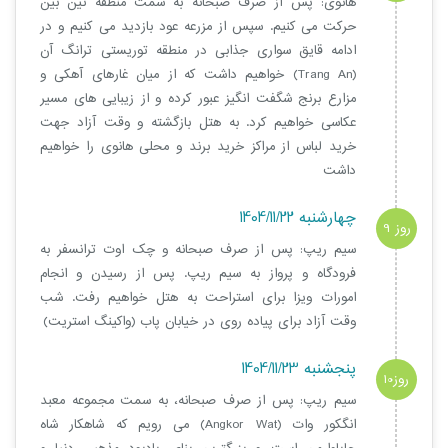
هانوی: پس از صرف صبحانه به سمت منطقه نین بین
حرکت می کنیم. سپس از مزرعه عود بازدید می کنیم و در
ادامه قایق سواری جذابی در منطقه توریستی ترانگ آن
(Trang An) خواهیم داشت که از میان غارهای آهکی و
مزارع برنج شگفت انگیز عبور کرده و از زیبایی های مسیر
عکاسی خواهیم کرد. به هتل بازگشته و وقت آزاد جهت
خرید لباس از مراکز خرید برند و محلی هانوی را خواهیم
داشت
چهارشنبه 1404/11/22
روز 9
سیم ریپ: پس از صرف صبحانه و چک اوت ترانسفر به
فرودگاه و پرواز به سیم ریپ. پس از رسیدن و انجام
امورات ویزا برای استراحت به هتل خواهیم رفت. شب
وقت آزاد برای پیاده روی در خیابان پاب (واکینگ استریت)
پنجشنبه 1404/11/23
روز10
سیم ریپ: پس از صرف صبحانه، به سمت مجموعه معبد
انگکور وات (Angkor Wat) می رویم که شاهکار شاه