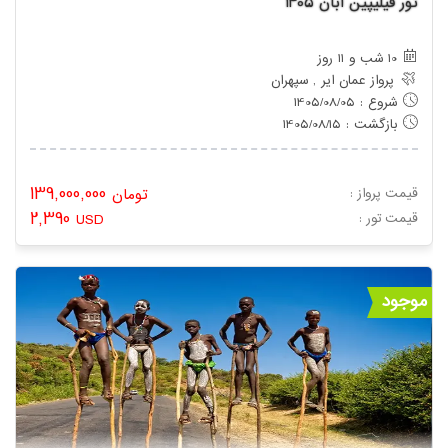
تور فیلیپین آبان 1405
10 شب و 11 روز
پرواز عمان ایر , سپهران
شروع : 1405/08/05
بازگشت : 1405/08/15
139,000,000
قیمت پرواز :
تومان
2,390
: قیمت تور
USD
موجود