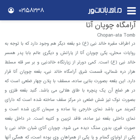
02158238
آرامگاه چوپان آتا
Chopan-ata Tomb
در اطراف مقبره خالد نبی (ع) دو بقعه دیگر هم وجود دارد که با توجه به
روایات محلی، یکی چوپان آتا از یارانش و دیگری عالم بابا پدر همسر
خالد نبی (ع) است. کمی دورتر از زیارتگاه خالدنبی و بر سر قله مسلط
هزار دره شمالی، قسمت شرق آرامگاه خالد نبی، بقعه چوپان آتا قرار
دارد. این بقعه بصورت بنایی ساده، مسقف با پلان چهار ضلعی است که
در هر ضلع آن یک پنچره با طاق هلالی می‌ باشد. گنبد بقعه فلزی و
بصورت نوک تیز شش ضلعی در مرکز سقف ساخته شده است که دارای
کمربند می‌ باشد نمای خارجی بنا ساده و سیمان کاری شده است و
نمای داخلی بقعه نیز ساده، فاقد تزیین و کتیبه است. در داخل بقعه
صورت قبری بدون سنگ دیده می‌ شود. چوپان آتای شبان خالد نبی یا
یکی از اولیای گمنام و یا یکی از همراهان وی بوده است، که همگی آنها