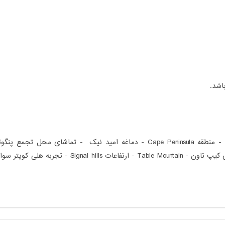
منطقه Hout Bay -گشت کشتی جزیره فوک های دریایی - منطقه Cape Peninsula - دم
Kirstenbosch Garden - نمای استادیوم فوتبال جام جهانی 