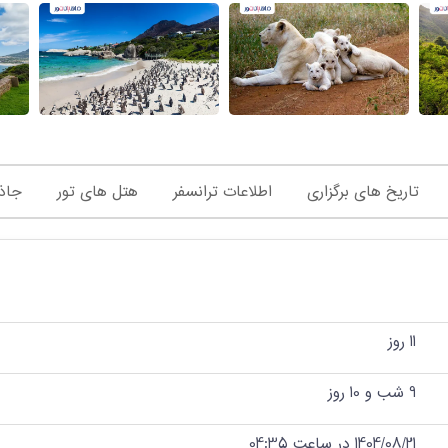
تاریخ های برگزاری
اطلاعات ترانسفر
هتل های تور
جاذ
11 روز
9 شب و 10 روز
1404/08/21 در ساعت 04:35