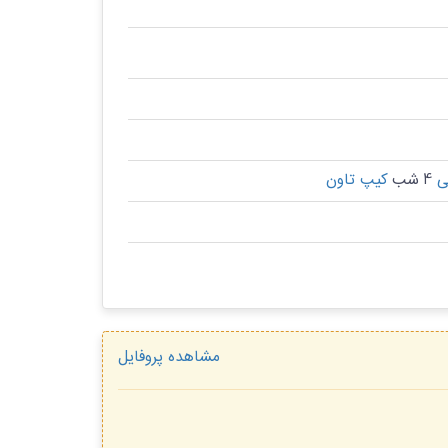
ی
4 شب
کیپ تاون
مشاهده پروفایل