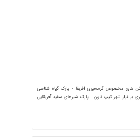
اغه امید نیک - تماشای محل تجمع پنگوئن های مخصوص گرمسیری آفریقا - پارک گیاه شناسی
کیپ تاون - Table Mountain - ارتفاعات Signal hills - تجربه هلی کوپتر سواری بر فراز شهر کیپ تاون - پارک شیرهای سفید آفریقایی