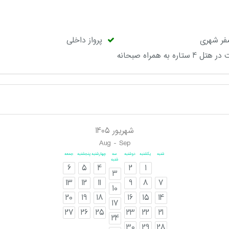
فر شهری
پرواز داخلی
 4 ستاره به همراه صبحانه
شهریور 1405
Aug - Sep
شنبه
یکشنبه
دوشنبه
سه
چهارشنبه
پنجشنبه
جمعه
شنبه
6
5
4
2
1
3
13
12
11
9
8
7
10
20
19
18
16
15
14
17
27
26
25
23
22
21
24
30
29
28