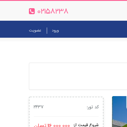
02158238
ورود
عضویت
کد تور:
2437
116,000,000
تومان
شروع قیمت از: