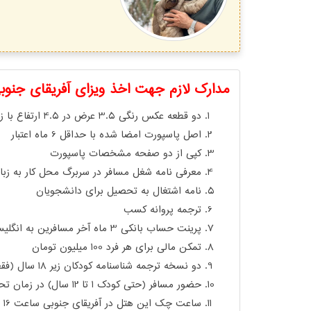
مدارک لازم جهت اخذ ویزای آفریقای جنوب
دو قطعه عکس رنگی 3.5 عرض در 4.5 ارتفاع با زمینه سفید
اصل پاسپورت امضا شده با حداقل 6 ماه اعتبار
کپی از دو صفحه مشخصات پاسپورت
معرفی نامه شغل مسافر در سربرگ محل کار به زب
نامه اشتغال به تحصیل برای دانشجویان
ترجمه پروانه کسب
پرینت حساب بانکی 3 ماه آخر مسافرین به انگلیسی از بانک (اعتبار پرینت بانکی از زمان دریافت آن از بانک تا زمان اراّّّّّّئه به سفارت فقط 3 روز می باشد.)
تمکن مالی برای هر فرد 100 میلیون تومان
دو نسخه ترجمه شناسنامه کودکان زیر 18 سال (فقط 1 نسخه از ترجمه های شناسنامه می بایست به تایید دادگستری و وزارت امور خارجه رسیده باشد.)
حضور مسافر (حتی کودک 1 تا 12 سال) در زمان تحویل مدارک به سفارت و انگشت نگاری الزامی می باشد.
ساعت چک این هتل در آفریقای جنوبی ساعت 16 و چک اوت 11 می باشد.