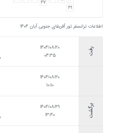
27
31
اطلاعات ترانسفر تور آفریقای جنوبی آبان 1404
1404/08/20
رفت
04:35
م
1404/08/20
10:10
م
برگشت
1404/08/29
13:40
م