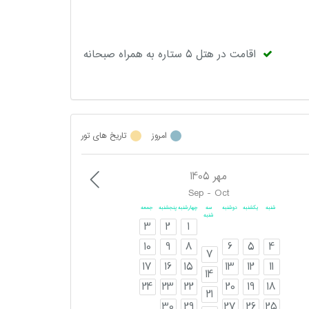
اقامت در هتل 5 ستاره به همراه صبحانه
امروز
تاریخ های تور
مهر 1405
Sep - Oct
شنبه
یکشنبه
دوشنبه
سه
چهارشنبه
پنجشنبه
جمعه
شنبه
3
2
1
10
9
8
6
5
4
7
17
16
15
13
12
11
14
24
23
22
20
19
18
21
30
29
27
26
25