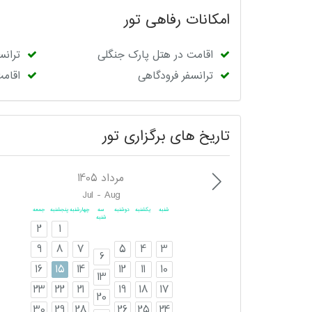
امکانات رفاهی تور
اقامت در هتل پارک جنگلی
ترانس
ترانسفر فرودگاهی
اقامت در هتل
تاریخ های برگزاری تور
مرداد 1405
Jul - Aug
شنبه
یکشنبه
دوشنبه
سه
چهارشنبه
پنجشنبه
جمعه
شنبه
2
1
9
8
7
5
4
3
6
16
15
14
12
11
10
13
23
22
21
19
18
17
20
30
29
28
26
25
24