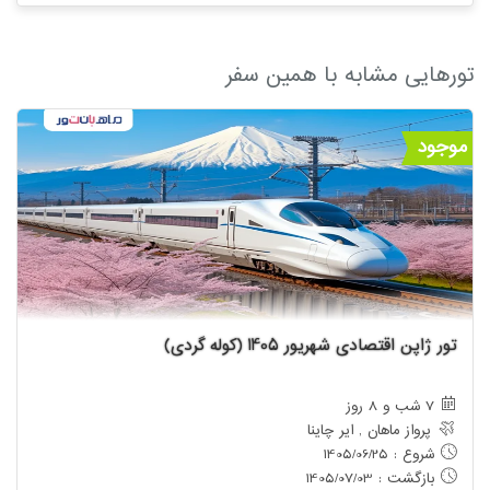
تورهایی مشابه با همین سفر
موجود
تور ژاپن اقتصادی شهریور 1405 (کوله گردی)
7 شب و 8 روز
پرواز ماهان , ایر چاینا
شروع : 1405/06/25
بازگشت : 1405/07/03