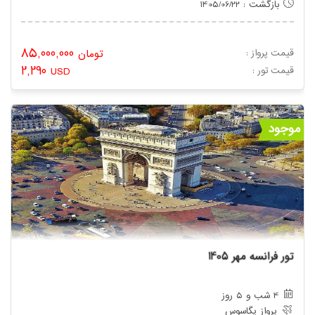
بازگشت : 1405/06/22
85,000,000
قیمت پرواز :
تومان
2,290
: قیمت تور
USD
موجود
تور فرانسه مهر 1405
4 شب و 5 روز
پرواز پگاسوس