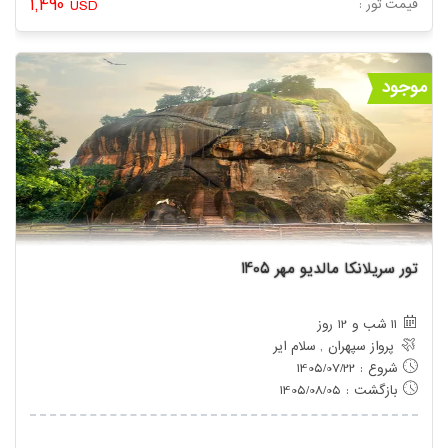
1,490
: قیمت تور
USD
موجود
تور سریلانکا مالدیو مهر 1405
11 شب و 12 روز
پرواز سپهران , سلام ایر
شروع : 1405/07/22
بازگشت : 1405/08/05