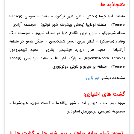
✍️جاذبه ها:
منطقه آسا کوسا (بخش سنتی شهر توکیو) - معبد سنسوجی (Sensoji
Temple) - منطقه اودایبا (بخش پیشرفته شهر توکیو) - مجسمه آزادی -
محله شینجوکو - شلوغ ترین تقاطع دنیا در منطقه شیبویا - مجسمه سگ
وفادار (هاچیکو) - قطار سریع السیر شینکانسن - جنگل بامبو در منطقه
آراشیاما - معبد هزار دروازه فوشیمی ایناری - معبد کیومیزودورا
(Kiyomizu-dera Temple) - پارک آهو ها - معبد تودایجی (Todaiji
Temple) - منطقه پر هیایو و نئونی دوتونبوری
مشاهده بیشتر:
تور ژاپن
گشت های اختیاری:
موزه تیم لب - دیزنی لند - شهر یوکاهاما - گشت شهری هیروشیما -
مجموعه تغریحی یونیورسال استودیو
توجه: تمام جابه جاهایی بین شهر ها و گشت ها با