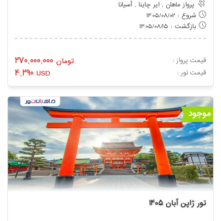
پرواز ماهان , ایر چاینا , آسیانا
شروع : 1405/08/02
بازگشت : 1405/08/15
270,000,000
قیمت پرواز :
تومان
4,290
: قیمت تور
USD
موجود
تور ژاپن آبان 1405