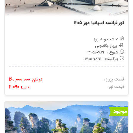
تور فرانسه اسپانیا مهر 1405
7 شب و 8 روز
پرواز پگاسوس
شروع : 1405/07/24
بازگشت : 1405/08/01
160,000,000
قیمت پرواز :
تومان
2,090
: قیمت تور
EUR
موجود