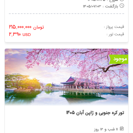
شروع : 1405/06/25
بازگشت : 1405/07/03
215,000,000
قیمت پرواز :
تومان
2,390
: قیمت تور
USD
موجود
تور کره جنوبی و ژاپن آبان 1405
11 شب و 12 روز