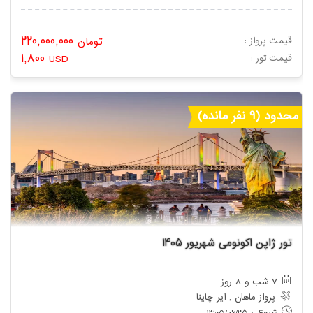
220,000,000
قیمت پرواز :
تومان
1,800
: قیمت تور
USD
محدود (9 نفر مانده)
تور ژاپن اکونومی شهریور 1405
7 شب و 8 روز
پرواز ماهان , ایر چاینا