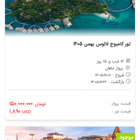
تور کامبوج لائوس بهمن 1405
14 شب و 15 روز
پرواز ماهان
شروع : 1405/11/06
بازگشت : 1405/11/22
150,000,000
قیمت پرواز :
تومان
1,890
: قیمت تور
USD
موجود