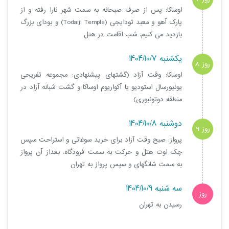
اوساکا: پس از صرف صبحانه به سمت شهر نارا رفته و از
پارک آهو و معبد تودایجی (Todaiji Temple) و بودای بزرگ
بازدید می کنیم. شب اقامت در هتل
یکشنبه 1404/10/7
روز 8
اوساکا: وقت آزاد (گشتهای پیشنهادی: مجموعه تفریحی
یونیورسال استودیو یا آکواریوم اوساکا و گشت شبانه آزاد در
منطقه دوتونبوری)
دوشنبه 1404/10/8
روز 9
پرواز: صبح وقت آزاد برای خرید سوغاتی و استراحت سپس
چک اوت هتل و حرکت به سمت فرودگاه. بعداز آن پرواز
به سمت شانگهای و سپس پرواز به تهران
سه شنبه 1404/10/9
روز
رسیدن به تهران
10