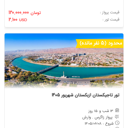
120,000,000
قیمت پرواز :
تومان
2,100
: قیمت تور
USD
محدود (5 نفر مانده)
تور تاجیکستان ازبکستان شهریور 1405
14 شب و 15 روز
پرواز زاگرس , وارش
شروع : 1405/06/08