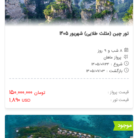
تور چین (مثلث طلایی) شهریور 1405
8 شب و 9 روز
پرواز ماهان
شروع : 1405/06/24
بازگشت : 1405/07/03
150,000,000
قیمت پرواز :
تومان
1,890
: قیمت تور
USD
موجود