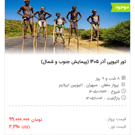
موجود
تور اتیوپی آذر 1405 (پیمایش جنوب و شمال)
8 شب و 9 روز
پرواز ماهان , سپهران , اتیوپین ایرلاینز
شروع : 1405/09/24
بازگشت : 1405/10/04
99,000,000
قیمت پرواز :
تومان
2,290
: قیمت تور
USD