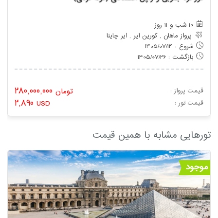
10 شب و 11 روز
پرواز ماهان , کورین ایر , ایر چاینا
شروع : 1405/07/14
بازگشت : 1405/07/26
280,000,000
قیمت پرواز :
تومان
2,890
: قیمت تور
USD
تورهایی مشابه با همین قیمت
موجود