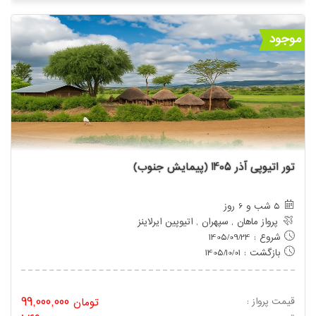
موجود
تور اتیوپی آذر 1405 (پیمایش جنوب)
5 شب و 6 روز
پرواز ماهان , سپهران , اتیوپین ایرلاینز
شروع : 1405/09/24
بازگشت : 1405/10/01
99,000,000
قیمت پرواز :
تومان