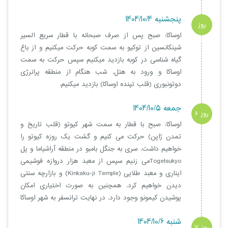
پنجشنبه 1404/10/4
روز
اوساکا: صبح پس از صرف صبحانه با قطار سریع السیر
5
شینکانسین از توکیو به سمت کوبه حرکت میکنیم و از باغ
گیاه شناسی در کوبه بازدید میکنیم سپس حرکت به سمت
اوساکا و ورود به هتل. شب هنگام از منطقه پرانرژی
دوتونبوری (قلب تپنده اوساکا) بازدید میکنیم.
جمعه 1404/10/5
روز 6
اوساکا: صبح با قطار به سمت شهر کیوتو (قلب تاریخ و
تمدن ژاپن) حرکت می کنیم و گشت یک روزه کیوتو را
خواهیم داشت. سری به جنگل بامبو در منطقه آراشیاما و پل
Togetsukyoمی زنیم سپس از معبد هزار دروازه فوشیمی
ایناری و معبد طلایی (Kinkaku-ji Temple) و بازارچه سنتی
دیدن خواهیم کرد. همچنین به صورت اختیاری امکان
پوشیدن کیمونو وجود دارد. در نهایت ترانسفر به شهر اوساکا
شنبه 1404/10/6
روز 7