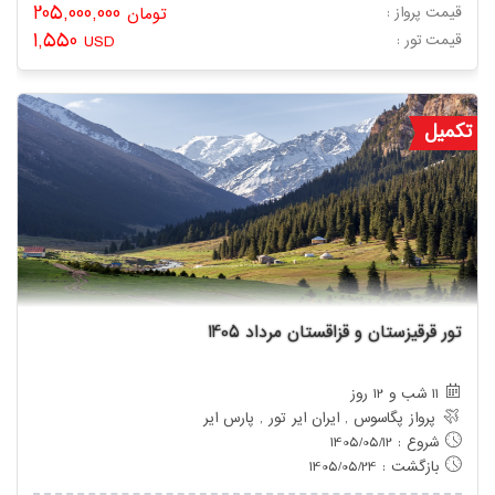
205,000,000
قیمت پرواز :
تومان
1,550
: قیمت تور
USD
تکمیل
تور قرقیزستان و قزاقستان مرداد 1405
11 شب و 12 روز
پرواز پگاسوس , ایران ایر تور , پارس ایر
شروع : 1405/05/12
بازگشت : 1405/05/24