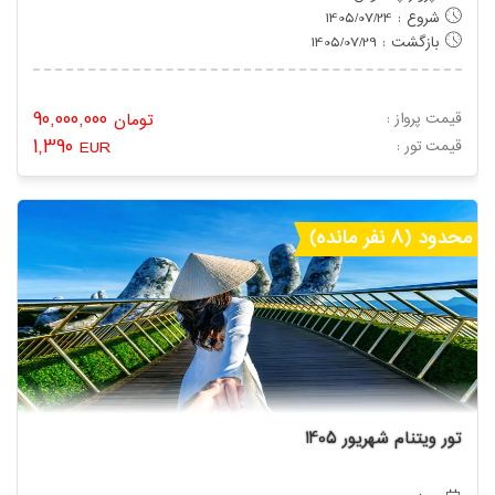
شروع : 1405/07/24
بازگشت : 1405/07/29
90,000,000
قیمت پرواز :
تومان
1,390
: قیمت تور
EUR
محدود (8 نفر مانده)
تور ویتنام شهریور 1405