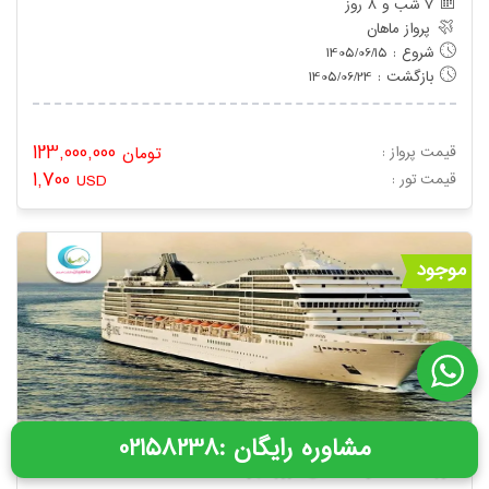
7 شب و 8 روز
پرواز ماهان
شروع : 1405/06/15
بازگشت : 1405/06/24
123,000,000
قیمت پرواز :
تومان
1,700
: قیمت تور
USD
موجود
: مشاوره رایگان
02158238
تور فنلاند سوئد کشتی کروز مهر 1405