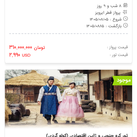
8 شب و 9 روز
پرواز قطر ایرویز
شروع : 1405/08/05
بازگشت : 1405/08/15
310,000,000
قیمت پرواز :
تومان
2,990
: قیمت تور
USD
موجود
تور کره جنوبی و ژاپن اقتصادی (کوله گردی)