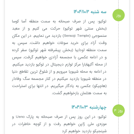
سه شنبه 1404/10/2
روز
توکیو: پس از صرف صبحانه به سمت منطقه آسا کوسا
3
(بخش سنتی شهر توکیو) حرکت می کنیم و از معبد
سنسوجی (Sensoji Temple) بازدید می نماییم. در این مکان
وقت آزاد برای خرید سوغات خواهیم داشت. سپس به
سمت منطقه اودایبا (بخش پیشرفته شهر توکیو) سفر کرده
و در ادامه عکسی با مجسمه آزادی خواهیم گرفت. سپس
از محله آکیهابارا مرکز لوازم دیجیتال در توکیو بازدید میکنیم.
در ادامه به محله شیبویا میرویم و از شلوغ ترین تقاطع دنیا
در منطقه شیبویا بازدید میکنیم در کنار مجسمه سگ وفادار
(هاچیکو) عکسی به یادگار میگیریم. در انتها برای استراحت
به سمت هتلمان بازخواهیم گشت.
چهارشنبه 1404/10/3
روز 4
توکیو: در این روز پس از صرف صبحانه به پارک Ueno و
موزه‌ی ملی ژاپن خواهیم رفت و از کوچه خاطرات در
شینجیکو بازدید خواهیم کرد