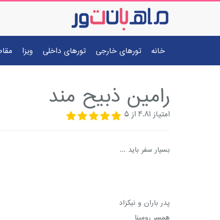
خانه
تورهای خارجی
تورهای داخلی
ویزا
مقا
رامین ذبیح مند
امتیاز
4.81
از
5
بسیار سفر باید ...
پدر باران و نیکزاد
همسر رومینا