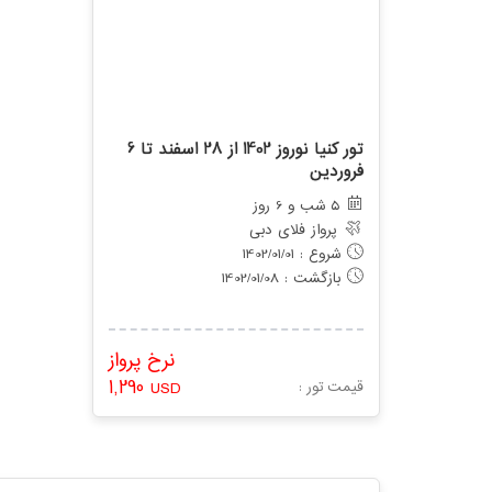
تور کنیا نوروز 1402 از 28 اسفند تا 6
فروردین
5 شب و 6 روز
پرواز فلای دبی
شروع : 1402/01/01
بازگشت : 1402/01/08
نرخ پرواز
1,290
: قیمت تور
USD