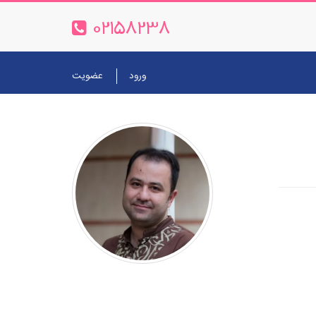
02158238
ورود
عضویت