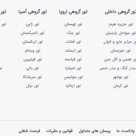
ور گروهی داخلی
تور گروهی اروپا
تور گروهی آسیا
تور 
تور جزیره هرمز
تور لهستان
تور ژاپن
تور 
تور سواحل پارسیان
تور چک
تور تاجیکستان
ر جزایر مارو و لاوان
تور فنلاند
تور ازبکستان
تور خوزستان
تور ایسلند
تور ویتنام
ور طبس و کال جنی
تور فرانسه
تور فیلیپین
بندر کنگ و بندر خمیر
تور اسپانیا
تور بالی
تو
تور بوشهر
تور سوئیس
تور سریلانکا
تور کرمان
تور ایتالیا
تور نپال
پادکست ما
پرسش های متداول
قوانین و مقررات
فرصت شغلی