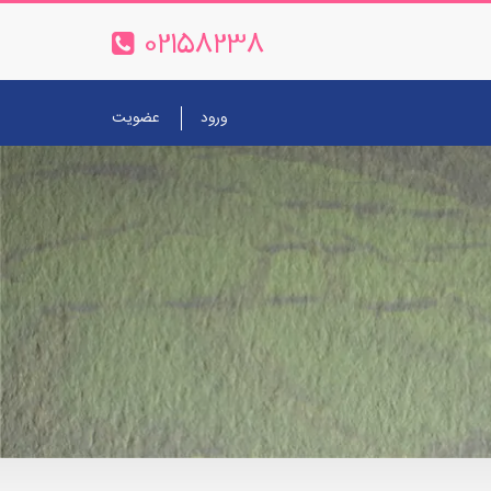
02158238
ورود
عضویت