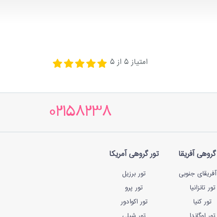
امتیاز
5
از
5
02158238
گروهی آفریقا
تور گروهی آمریکا
آفریقای جنوبی
تور برزیل
تور تانزانیا
تور پرو
تور کنیا
تور اکوادور
تور اوگاندا
تور شیلی