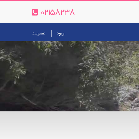
02158238
ورود
عضویت