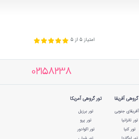
امتیاز
5
از
5
02158238
گروهی آفریقا
تور گروهی آمریکا
آفریقای جنوبی
تور برزیل
تور تانزانیا
تور پرو
تور کنیا
تور اکوادور
تور اوگاندا
تور شیلی