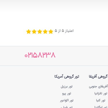
امتیاز
5
از
5
02158238
گروهی آفریقا
تور گروهی آمریکا
آفریقای جنوبی
تور برزیل
تور تانزانیا
تور پرو
تور کنیا
تور اکوادور
تور اوگاندا
تور شیلی