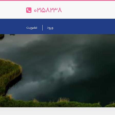
02158238
ورود
عضویت