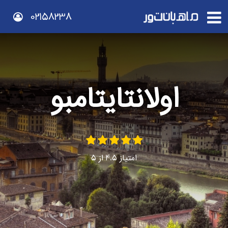
02158238
اولانتایتامبو
امتیاز
4.5
از
5