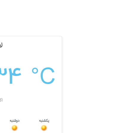
ل
34 °C
اک
یکشنبه
دوشنبه