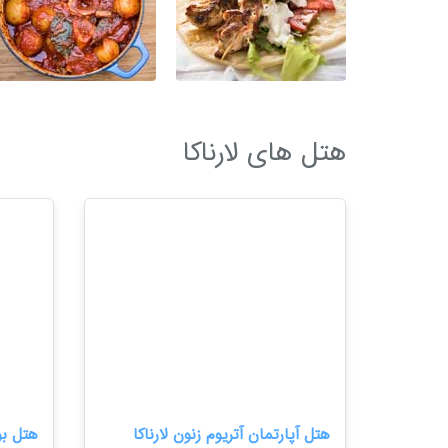
هتل های لارناکا
هتل آپارتمان آتریوم زنون لارناکا
هتل بو