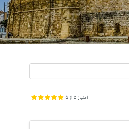
امتیاز
5
از
5