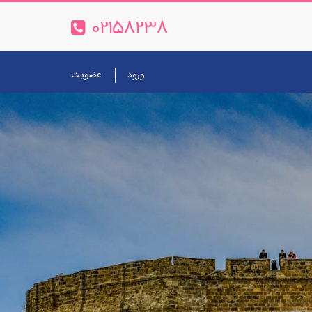
02158238
ورود
عضویت