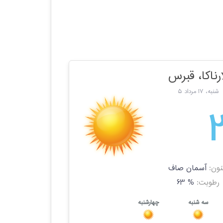
ارناکا، قبرس
شنبه، 17 مرداد 5
نون:
آسمان صاف
رطوبت:
% 63
سه شنبه
چهارشنبه