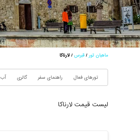
ماهبان تور
قبرس
لارناکا
تورهای فعال
راهنمای سفر
گالری
آب 
لیست قیمت لارناکا