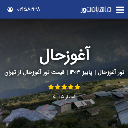
02158238
آغوزحال
تور آغوزحال | پاییز 1403 | قیمت تور آغوزحال از تهران
امتیاز
5
از
5