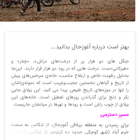
بهتر است درباره آغوزحال بدانید...
جنگل های دو هزار پر از درخت‌های «راش»، «چنار» و
«هیرکانی»‌ست. درخت‌ هایی که در رود دو هزار قرار دارند. این‌جا
به‌دلیل رطوبت خاص و ارتفاع مناسب، خانه‌ی سرخس‌های پیش
از تاریخ و گیاهان نخستین عجیب‌وغریب است که نمونه‌ی‌اشان
را تنها در موزه‌های تاریخ طبیعی پیدا می‌ کنید. این ییلاق جایی
بکر و دنج برای گذراندن روزهای تعطیل است. خانه‌های این
ییلاق از چوب راش است و رودها و نهرها در میانشان جاریست.
مسیر دسترسی
برای رسیدن به منطقه ییلاقی آغوزحال، از تنکابن به سمت
خرم آباد (شهر کوچکی حدود ده کیلومتر تا تنکابن ) حرکت
کنید و بعد از ۱۵ کیلومتر در مسیر ۲۰۰۰ به منطقه ای به اسم