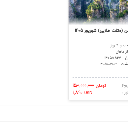
 (مثلث طلایی) شهریور 1405
از ماهان
1405/06/2
 : 1405/07/03
150,000,000
واز :
تومان
1,890
ور
USD