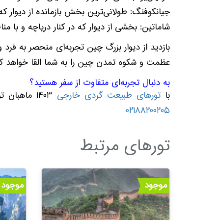
جیانکوفنگ: طولانی‌ترین بخش بازمانده از دیوار ک
شاماتین: بخشی از دیوار که در کنار دریاچه و با م
بازدید از دیوار بزرگ چین تجربه‌ای منحصر به فرد
عظمت و شکوه تمدن چین را به شما القا خواهد کر
به دنبال تجربه‌ای متفاوت از سفر هستید؟
با
تورهای طبیعت گردی خارجی
1403 ماهبان تور، سفری به دل ناشناخته‌ها را آغاز کنید!همین الان برای رزرو تور خود به وب سایت
02188200205
تورهای مرتبط
موجود
موجود