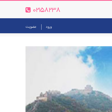
02158238
ورود
عضویت