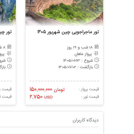
تور ماجراجویی چین شهریور 1405
تور چین
18 شب و 19 روز
8 شب و 9 روز
پرواز ماهان
پرو
شروع : 1405/06/13
شروع : 4
بازگشت : 1405/07/02
بازگشت
150,000,000
قیمت پرواز :
تومان
قیمت پر
2,750
: قیمت تور
USD
: قیمت ت
دیدگاه کاربران