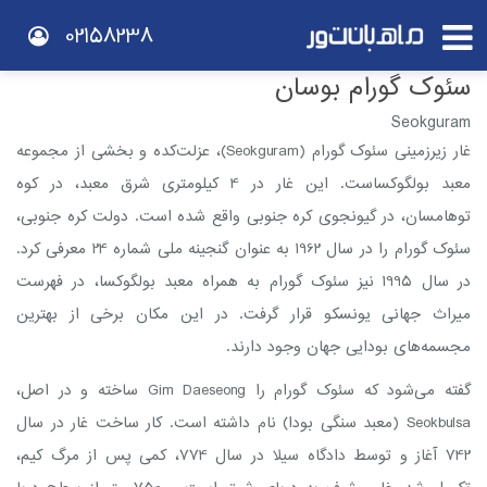
02158238
سئوک گورام بوسان
Seokguram
غار زیرزمینی سئوک گورام (Seokguram)، عزلت‌کده و بخشی از مجموعه
معبد بولگوکساست. این غار در 4 کیلومتری شرق معبد، در کوه
توهامسان، در گیونجوی کره جنوبی واقع شده است. دولت کره جنوبی،
سئوک گورام را در سال 1962 به عنوان گنجینه ملی شماره 24 معرفی کرد.
در سال 1995 نیز سئوک گورام به همراه معبد بولگوکسا، در فهرست
میراث جهانی یونسکو قرار گرفت. در این مکان برخی از بهترین
مجسمه‌های بودایی جهان وجود دارند.
گفته می‌شود که سئوک گورام را Gim Daeseong ساخته و در اصل،
Seokbulsa (معبد سنگی بودا) نام داشته است. کار ساخت غار در سال
742 آغاز و توسط دادگاه سیلا در سال 774، کمی پس از مرگ کیم،