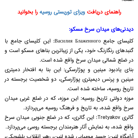
راهنمای دریافت
ویزای توریستی روسیه
را بخوانید
دیدنی‌های میدان سرخ مسکو:
کلیسای جامع Василия Блаженного: این کلیسای جامع با
گنبدهای رنگارنگ خود، یکی از زیباترین بناهای مسکو است و
در ضلع شمالی میدان سرخ واقع شده است.
بنای یادبود مینین و پوژارسکی: این بنا به افتخار دمیتری
مینین و پرنس دیمیتری پوژارسکی، دو شخصیت برجسته در
تاریخ روسیه، ساخته شده است.
موزه دولتی تاریخ روسیه: این موزه، که در ضلع غربی میدان
سرخ واقع شده، به تاریخ و فرهنگ روسیه می‌پردازد.
گالری Tretyakov: این گالری، که در ضلع جنوبی میدان سرخ
واقع شده، به نمایش آثار هنرمندان برجسته روسی می‌پردازد.
آرامگاه لنین: جسد مومیایی شده لنین، رهبر انقلاب بلشویکی،