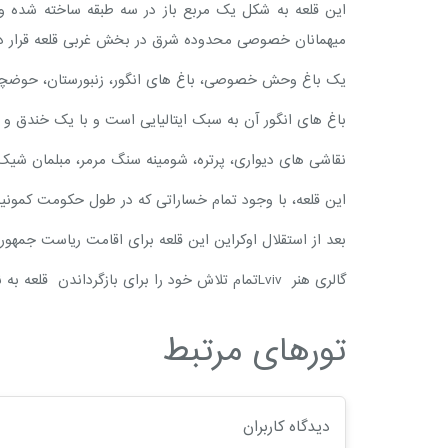
میهمانان خصوصی محدوده شرق در بخش غربی قلعه قرار دا
یک باغ وحش خصوصی، باغ های انگور، زنبورستان، حوضچه 
باغ های انگور آن به سبک ایتالیایی است و با یک خندق
نقاشی های دیواری، پرتره، شومینه سنگ مرمر، مبلمان شیک، کتابخانه، آرشیوی از خانواده Koniecpolski و
این قلعه، با وجود تمام خساراتی که در طول حکومت کمو
بعد از استقلال اوکراین این قلعه برای اقامت ریاست جمهوری برنا
گالری هنر Lvivتمام تلاش خود را برای بازگرداندن قلعه به نگاه تاریخی اش انجام داد اما به دلیل کمبود بودجه کار بازسازی به تعویق افتاد و پیشرفت چندانی ندارد.
تورهای مرتبط
دیدگاه کاربران