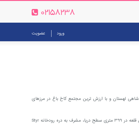
02158238
ورود
عضویت
 این قلعه بخشی از پادشاهی لهستان و با ارزش ترین مجتمع کاخ باغ در مرزهای
این بنا در قرن هفدهم، به سبک FORTEZZA طراحی شده و از آجر و سنگ در سمت شمال تپه Woroniaki ساخته شده است. چون این قلعه در 399 متری سطح دریا، مشرف به دره رودخانه Styr