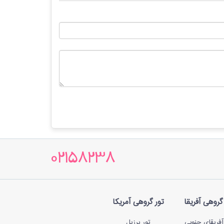
02158238
گروهی آفریقا
تور گروهی آمریکا
آفریقای جنوبی
تور برزیل