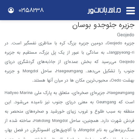
02158238
جزیره جئوجدو بوسان
Geojedo
جزیره Geojedo، دومین جزیره بزرگ کره با مناظری نفسگیر است. در
Jangpyeong-ri، به سادگی با عبور از یک پل بزرگ، مستقیم به جزیره
Geojedo می‌رسید که بخش عمده‌ای از جاذبه‌های گردشگری دریای
جنوب را تشکیل می‌دهد. Haegeumgang، ساحل Mongdol و جزیره
بهشت Oedo، محبوب‌ترین مکان ها در میان آنها هستند.
Haegeumgang، جزیره‌ای صخره‌ای، متعلق به پارک ملی Hallyeo Marina
است که Geumgang به معنی دریای جنوب نیز نامیده می‌شود. این
منطقه به سبب طلوع و غروب زیبای خورشید و صخره‌های منحصر به
فردش شهرت دارد. همچنین، ساحل Hakdong Mongdol، ساخته شده از
سنگ‌ریزه‌هایی به نام Mongdol، با آلاچیق‌های افسونگرش در فصل بهار،