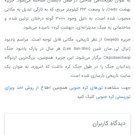
به عنوان تفریحگاهی ساحلی در فصل تابستان شناخته می‌شود. ​​جزیره
بهشت Oedo، با وسعت 264 کیلومتر مربع، که به تازگی تبدیل به مکانی
محبوب شده است، به دلیل وجود 3000 گونه درختان تزئین شده و
ساختمانی به سبک مدیترانه‌ای، «بهشت کره» نامیده می‌شود.
جزیره Geojedo از نظر تاریخی، مکانی قابل توجه است. مراسم یادبود
ژنرال لی سان شین (Lee Sun-Shin) هر سال در پارک یادبود جنگ
Okpodaecheop برگزار می‌شود. این جزیره همچنین، بزرگ‌ترین اردوگاه
زندانیان جنگ را در طول جنگ کره داشت که امروزه، به عنوان یک
سایت تاریخی بازسازی شده است.
جهت مشاهده
تورهای کره جنوبی
همچنین اطلاع از
روش اخذ ویزای
توریستی کره جنوبی
کلیک کنید
دیدگاه کاربران