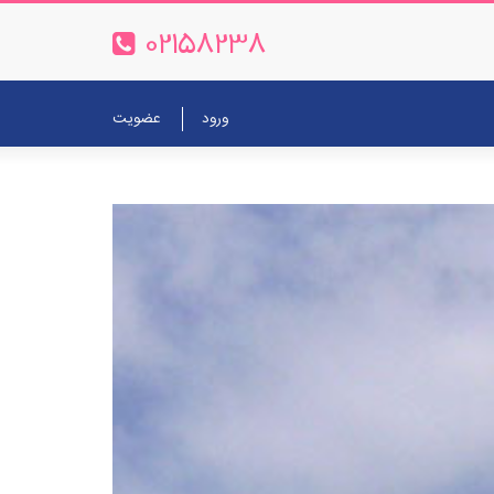
02158238
ورود
عضویت