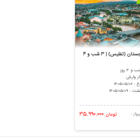
تور گرجستان (تفلیس) | 3 شب و 4
از وارش
1405/05/0
 : 1405/05/09
35,990,000
واز :
تومان