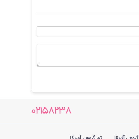
02158238
گروهی آفریقا
تور گروهی آمریکا