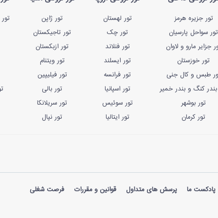
تور جزیره هرمز
تور لهستان
تور ژاپن
تور 
تور سواحل پارسیان
تور چک
تور تاجیکستان
ر جزایر مارو و لاوان
تور فنلاند
تور ازبکستان
تور خوزستان
تور ایسلند
تور ویتنام
ور طبس و کال جنی
تور فرانسه
تور فیلیپین
بندر کنگ و بندر خمیر
تور اسپانیا
تور بالی
تو
تور بوشهر
تور سوئیس
تور سریلانکا
تور کرمان
تور ایتالیا
تور نپال
پادکست ما
پرسش های متداول
قوانین و مقررات
فرصت شغلی