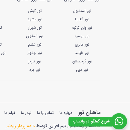
تور استانبول
تور کیش
تور آنتالیا
تور مشهد
تور وان ترکیه
تور شیراز
تو
تور روسیه
تور اصفهان
تور مالزی
تور قشم
ت
تور تایلند
تور چابهار
تور 
تور گرجستان
تور تبریز
تور دبی
تور یزد
ماهبان تور
درباره ما
تماس با ما
لیدر ما
فیلم ما
شروع گفتگو در واتساپ
توسعه و پشتیبانی نرم افزاری توسط
داده پرداز ریونیز