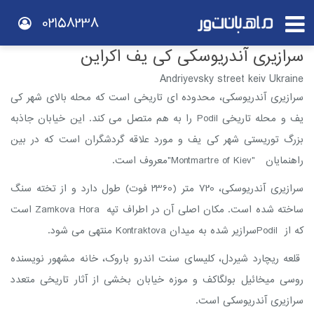
02158238
سرازیری آندریوسکی کی یف اکراین
Andriyevsky street keiv Ukraine
سرازیری آندریوسکی، محدوده ای تاریخی است که محله بالای شهر کی
یف و محله تاریخی Podil را به هم متصل می کند. این خیابان جاذبه
بزرگ توریستی شهر کی یف و مورد علاقه گردشگران است که در بین
راهنمایان "Montmartre of Kiev"معروف است.
سرازیری آندریوسکی، 720 متر (2360 فوت) طول دارد و از تخته سنگ
ساخته شده است. مکان اصلی آن در اطراف تپه Zamkova Hora است
که از Podilسرازیر شده به میدان Kontraktova منتهی می شود.
قلعه ریچارد شیردل، کلیسای سنت اندرو باروک، خانه مشهور نویسنده
روسی میخائیل بولگاکف و موزه خیابان بخشی از آثار تاریخی متعدد
سرازیری آندریوسکی است.