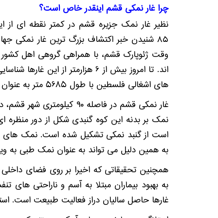
چرا غار نمکی قشم اینقدر خاص است؟
نظیر غار نمک جزیره قشم در کمتر نقطه ای از ایر
۸۵ شنیدن خبر اکتشاف بزرگ‌ ترین غار نمکی جه
وقت ژئوپارک قشم، با همراهی گروهی اهل کشور چ
اند. تا امروز بيش از 6 هزارمتر 
های اشغالی فلسطين با طول 5685 متر به عنوان نخستين غار نمكی طويل دنیا معرفی شده بود.
نمک بر بدنه این کوه گنبدی شکل از دور منظره ا
است از گنبد نمكی تشكيل شده است. نمک های غا
به همین دلیل می تواند به عنوان نمک طبی به و
همچنین تحقیقاتی که اخیرا بر روی فضای داخلی 
به بهبود بیماران مبتلا به آسم و ناراحتی های ت
غارها حاصل سالیان دراز فعالیت طبیعت است. است