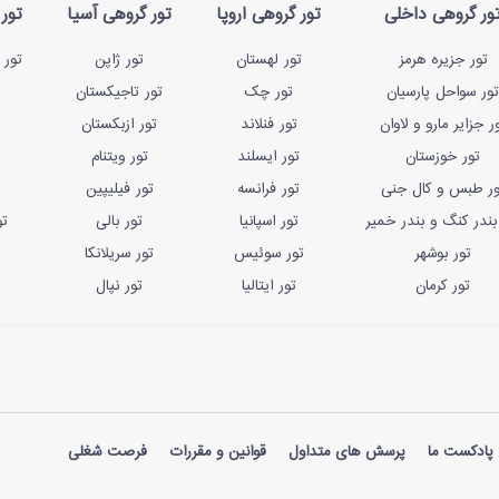
ور گروهی داخلی
تور گروهی اروپا
تور گروهی آسیا
تور 
تور جزیره هرمز
تور لهستان
تور ژاپن
تور 
تور سواحل پارسیان
تور چک
تور تاجیکستان
ر جزایر مارو و لاوان
تور فنلاند
تور ازبکستان
تور خوزستان
تور ایسلند
تور ویتنام
ور طبس و کال جنی
تور فرانسه
تور فیلیپین
بندر کنگ و بندر خمیر
تور اسپانیا
تور بالی
تو
تور بوشهر
تور سوئیس
تور سریلانکا
تور کرمان
تور ایتالیا
تور نپال
پادکست ما
پرسش های متداول
قوانین و مقررات
فرصت شغلی