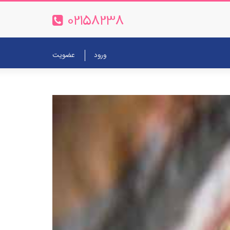
02158238
ورود
عضویت