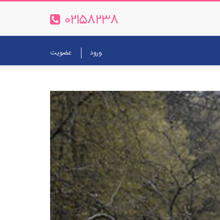
02158238
ورود
عضویت